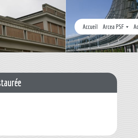
Accueil
Arcea PSF
A
taurée