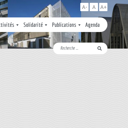
A-
A
A+
ctivités
Solidarité
Publications
Agenda