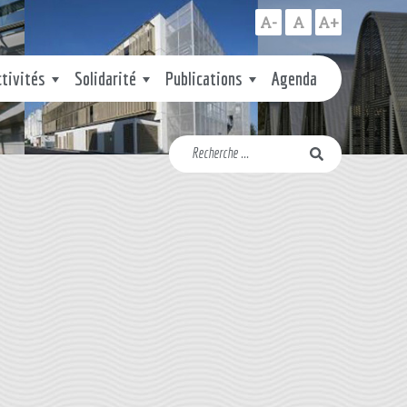
A-
A
A+
ctivités
Solidarité
Publications
Agenda