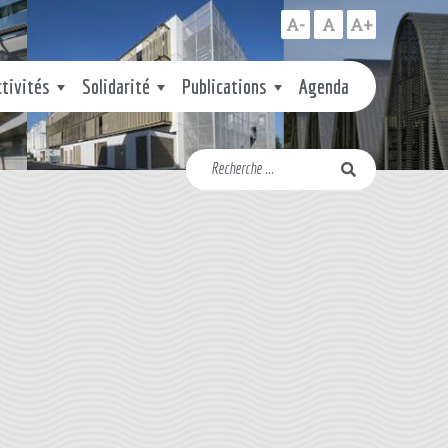
A-
A
A+
ctivités
Solidarité
Publications
Agenda