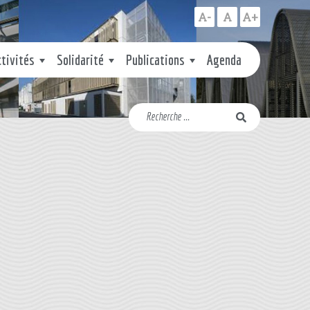
A-
A
A+
ctivités
Solidarité
Publications
Agenda