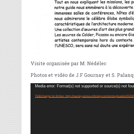
Visite organisée par M. Nédélec
Photos et vidéo de J.F Gournay et S. Palan
Lecteur
Media error: Format(s) not supported or source(s) not fo
vidéo
Télécharger le fichier: http://saclay.arcea.info/wp-content/uploads/2