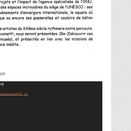
que
und
024/01/unesco.mp4?_=1