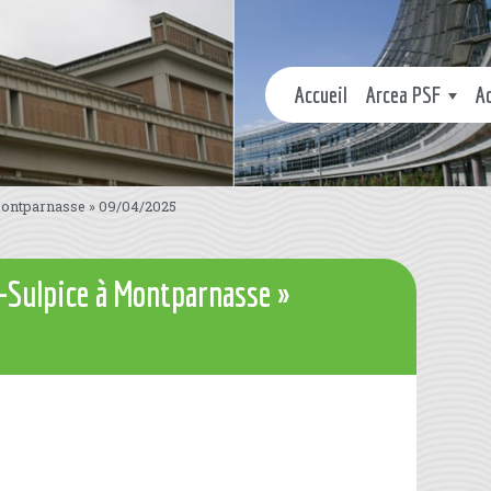
Accueil
Arcea PSF
A
 Montparnasse » 09/04/2025
t-Sulpice à Montparnasse »