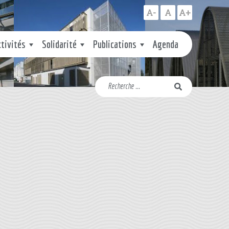
A-
A
A+
ctivités
Solidarité
Publications
Agenda