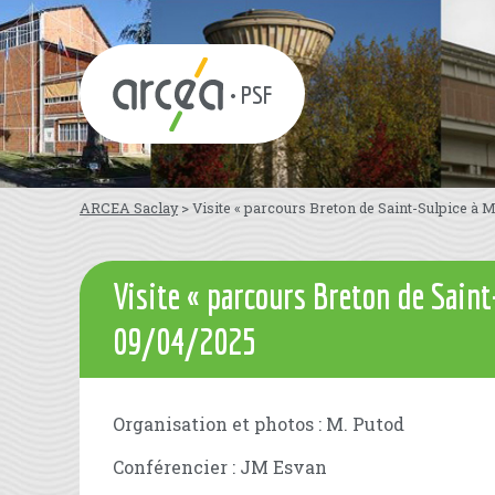
• PSF
ARCEA Saclay
>
Visite « parcours Breton de Saint-Sulpice à
Visite « parcours Breton de Sain
09/04/2025
Organisation et photos : M. Putod
Conférencier : JM Esvan