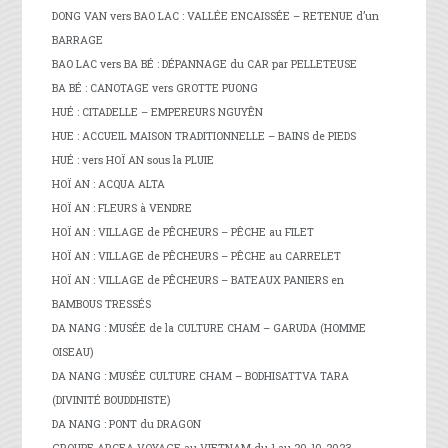
DONG VAN vers BAO LAC : VALLÉE ENCAISSÉE – RETENUE d’un
BARRAGE
BAO LAC vers BA BÉ : DÉPANNAGE du CAR par PELLETEUSE
BA BÉ : CANOTAGE vers GROTTE PUONG
HUÉ : CITADELLE – EMPEREURS NGUYÊN
HUE : ACCUEIL MAISON TRADITIONNELLE – BAINS de PIEDS
HUÉ : vers HOÏ AN sous la PLUIE
HOÏ AN : ACQUA ALTA
HOÏ AN : FLEURS à VENDRE
HOÏ AN : VILLAGE de PÊCHEURS – PÊCHE au FILET
HOÏ AN : VILLAGE de PÊCHEURS – PÊCHE au CARRELET
HOÏ AN : VILLAGE de PÊCHEURS – BATEAUX PANIERS en
BAMBOUS TRESSÉS
DA NANG : MUSÉE de la CULTURE CHAM – GARUDA (HOMME
OISEAU)
DA NANG : MUSÉE CULTURE CHAM – BODHISATTVA TARA
(DIVINITÉ BOUDDHISTE)
DA NANG : PONT du DRAGON
GROUPE ARCEA VOYAGE au VIETNAM du 1 au 20-10-2023